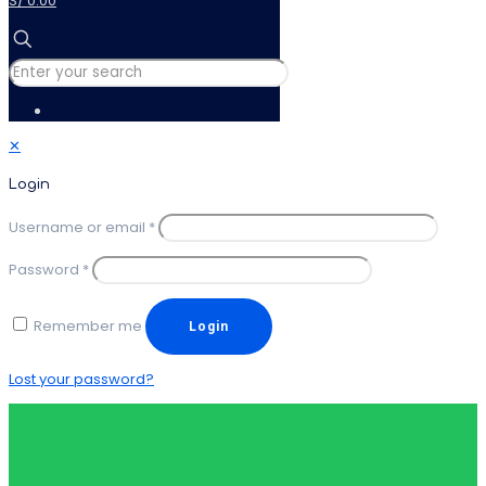
S/ 0.00
✕
Login
Username or email
*
Password
*
Remember me
Login
Lost your password?