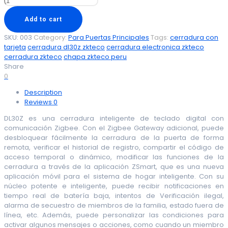
was:
is:
Digital
S/ 1,300.00.
S/ 895.00.
Inteligente
Add to cart
DL30Z
SKU:
003
Category:
Para Puertas Principales
Tags:
cerradura con
ZKTECO
tarjeta
cerradura dl30z zkteco
cerradura electronica zkteco
quantity
cerradura zkteco
chapa zkteco peru
Share
0
Description
Reviews
0
DL30Z es una cerradura inteligente de teclado digital con
comunicación Zigbee. Con el Zigbee Gateway adicional, puede
desbloquear fácilmente la cerradura de la puerta de forma
remota, verificar el historial de registro, compartir el código de
acceso temporal o dinámico, modificar las funciones de la
cerradura a través de la aplicación ZSmart, que es una nueva
aplicación móvil para el sistema de hogar inteligente. Con su
núcleo potente e inteligente, puede recibir notificaciones en
tiempo real de batería baja, intentos de Verificación ilegal,
alarma de secuestro de miembros de la familia, estado fuera de
línea, etc. Además, puede personalizar las condiciones para
activar algunos mensajes o acciones, como cuando un miembro