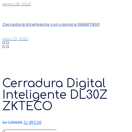
enero 26, 2023
Cerradura Inteligente con camara SMART800
junio 23, 2023
Cerradura Digital
Inteligente DL30Z
ZKTECO
Original
Current
S/
1,300.00
S/
895.00
price
price
Cerradura