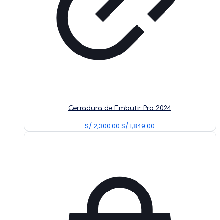
Cerradura de Embutir Pro 2024
Original
Current
S/
2,300.00
S/
1,849.00
price
price
was:
is:
S/ 2,300.00.
S/ 1,849.00.